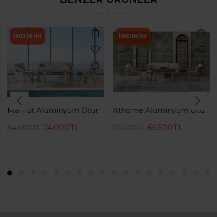
İNDIRIM
İNDIRIM
Mamut Alüminyum Oturma Grubu( 3+1+1+Sehpa)
Athome Alüminyum Oturma Grubu( 3+1+1+Sehpa)
74.000TL
66.500TL
84.000TL
76.000TL