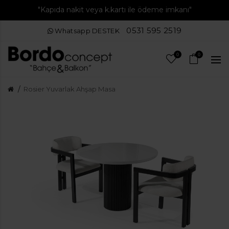
"Kapıda nakit veya k.kartı ile ödeme imkanı"
0531 595 2519
Whatsapp DESTEK
0
0
Rosier Yuvarlak Ahşap Masa