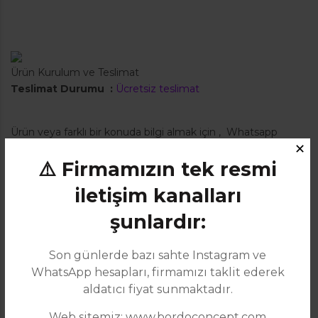
Ürün Kurulum ve Teslimat
Teslimat Durumu :
Ücretsiz teslimat
Ürün veya farklı bir konuda bilgi almak için
,
Whatsapp
destek hattı ile daha hızlı bilgi alabilirsiniz.
✕
⚠️ Firmamızın tek resmi
iletişim kanalları
Ürün Ölçüleri
Genişlik
şunlardır:
Yükseklik
Derinlik
Son günlerde bazı sahte Instagram ve
Masa
WhatsApp hesapları, firmamızı taklit ederek
100cm
aldatıcı fiyat sunmaktadır.
76cm
100cm
Web sitemiz: www.bordoconcept.com