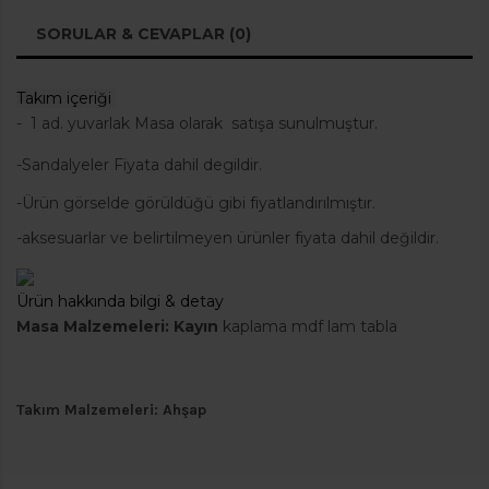
SORULAR & CEVAPLAR (0)
Takım içeriği
-
1 ad. yuvarlak Masa olarak satışa sunulmuştur.
-Sandalyeler Fiyata dahil degildir.
-Ürün görselde görüldüğü gibi fiyatlandırılmıştır.
-aksesuarlar ve belirtilmeyen ürünler fiyata dahil değildir.
Ürün hakkında bilgi & detay
Masa Malzemeleri
: Kayın
kaplama mdf lam tabla
Takım Malzemeleri
: Ahşap