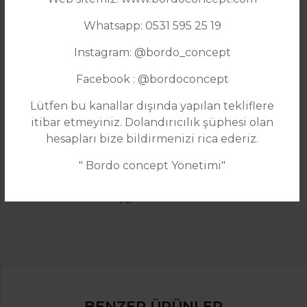
Whatsapp: 0531 595 25 19
Instagram: @bordo_concept
Facebook : @bordoconcept
Lütfen bu kanallar dışında yapılan tekliflere
itibar etmeyiniz. Dolandırıcılık şüphesi olan
hesapları bize bildirmenizi rica ederiz.
Garanti süresi :
2 yıl
" Bordo concept Yönetimi"
Teslimat Durumu :
Ücretsiz teslimat
Teslimat süresi :
20 iş günü
BENZER ÜRÜNLER