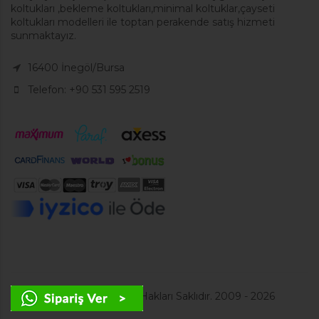
koltukları ,bekleme koltukları,minimal koltuklar,çayseti
koltukları modelleri ile toptan perakende satış hizmeti
sunmaktayız.
16400 İnegöl/Bursa
Telefon: +90 531 595 2519
© Copyright - Tüm Hakları Saklıdır. 2009 - 2026