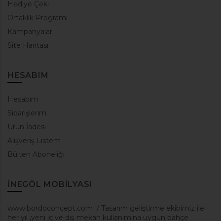
Hediye Çeki
Ortaklık Programı
Kampanyalar
Site Haritası
HESABIM
Hesabım
Siparişlerim
Ürün İadesi
Alışveriş Listem
Bülten Aboneliği
INEGÖL MOBILYASI
www.bordoconcept.com / Tasarım geliştirme ekibimiz ile
her yıl ,yeni iç ve dış mekan kullanımına uygun bahçe