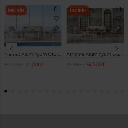
İNDIRIM
İNDIRIM
Mamut Alüminyum Oturma Grubu( 3+1+1+Sehpa)
Athome Alüminyum Oturma Grubu( 3+1+1+Sehpa)
74.000TL
66.500TL
84.000TL
76.000TL