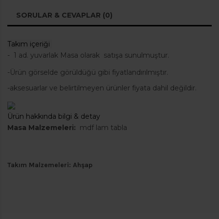
SORULAR & CEVAPLAR (0)
Takım içeriği
-
1 ad. yuvarlak Masa olarak satışa sunulmuştur.
-Ürün görselde görüldüğü gibi fiyatlandırılmıştır.
-aksesuarlar ve belirtilmeyen ürünler fiyata dahil değildir.
Ürün hakkında bilgi & detay
Masa Malzemeleri
:
mdf lam tabla
Takım Malzemeleri
: Ahşap