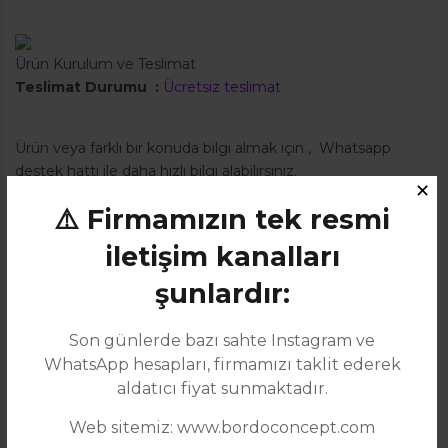
Ürün Kurulum ve Teslimat
Teslimat Durumu :
Ücretsiz teslimat
Ürün veya farklı bir konuda bilgi almak için
,
Whatsapp
destek hattı ile daha hızlı bilgi alabilirsiniz.
✕
⚠️ Firmamızın tek resmi
Ürün Ölçüleri
iletişim kanalları
Genişlik
Yükseklik
şunlardır:
Derinlik
Masa
Son günlerde bazı sahte Instagram ve
100cm
WhatsApp hesapları, firmamızı taklit ederek
76cm
aldatıcı fiyat sunmaktadır.
100cm
Web sitemiz: www.bordoconcept.com