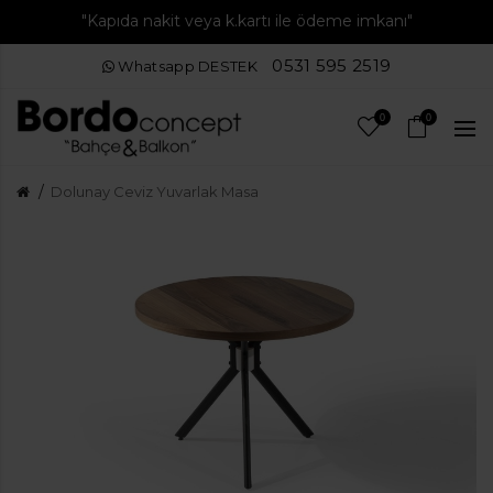
"Kapıda nakit veya k.kartı ile ödeme imkanı"
0531 595 2519
Whatsapp DESTEK
0
0
Dolunay Ceviz Yuvarlak Masa