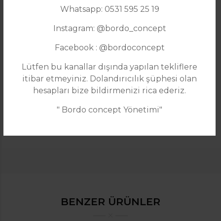
Whatsapp: 0531 595 25 19
Instagram: @bordo_concept
Facebook : @bordoconcept
Lütfen bu kanallar dışında yapılan tekliflere
itibar etmeyiniz. Dolandırıcılık şüphesi olan
hesapları bize bildirmenizi rica ederiz.
Garanti süresi :
2 yıl
Teslimat Durumu :
Ücretsiz teslimat
" Bordo concept Yönetimi"
Teslimat süresi :
20 iş günü
BENZER ÜRÜNLER