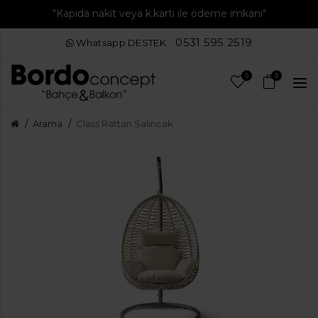
"Kapıda nakit veya k.kartı ile ödeme imkanı"
0531 595 2519
Whatsapp DESTEK
0
0
Arama
Class Rattan Salıncak