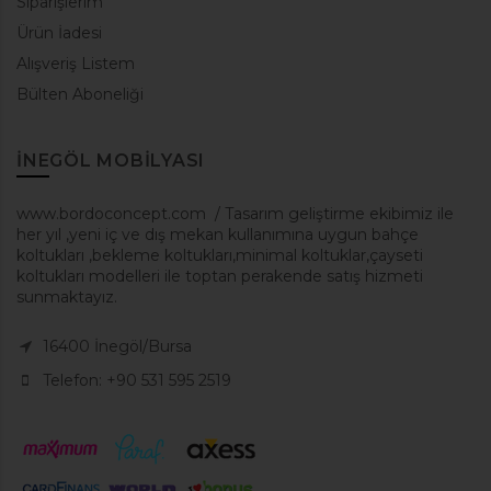
Siparişlerim
Ürün İadesi
Alışveriş Listem
Bülten Aboneliği
INEGÖL MOBILYASI
www.bordoconcept.com / Tasarım geliştirme ekibimiz ile
her yıl ,yeni iç ve dış mekan kullanımına uygun bahçe
koltukları ,bekleme koltukları,minimal koltuklar,çayseti
koltukları modelleri ile toptan perakende satış hizmeti
sunmaktayız.
16400 İnegöl/Bursa
Telefon: +90 531 595 2519