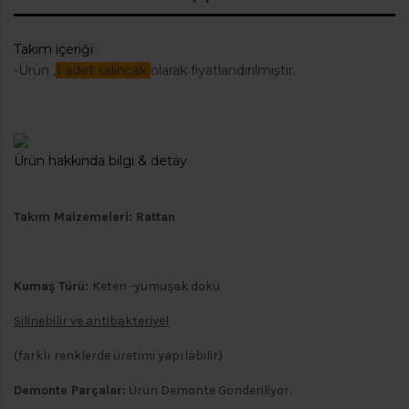
Takım içeriği
-Ürün ,
1 adet salıncak
olarak fiyatlandırılmıştır.
Ürün hakkında bilgi & detay
Takım Malzemeleri
: Rattan
Kumaş Türü:
Keten -yumuşak doku
Silinebilir ve antibakteriyel
(farklı renklerde üretimi yapılabilir)
Demonte Parçalar:
Ürün Demonte Gönderiliyor.