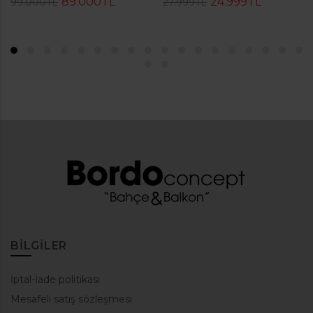
89.000TL
24.999TL
99.000TL
27.999TL
BILGILER
İptal-İade politikası
Mesafeli satış sözleşmesi