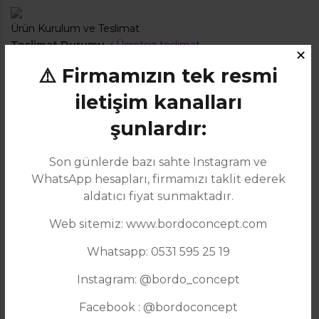
Ürün Kurulum ve Teslimat
Teslimat Durumu :
Ücretsiz teslimat
✕
⚠️ Firmamızın tek resmi
Ürün veya farklı bir konuda bilgi almak için
,
Whatsapp destek hattı ile
daha hızlı bilgi alabilirsiniz.
iletişim kanalları
Ürün Ölçüleri Fiyat
şunlardır:
Genişlik
Yükseklik
Son günlerde bazı sahte Instagram ve
Derinlik
WhatsApp hesapları, firmamızı taklit ederek
aldatıcı fiyat sunmaktadır.
Web sitemiz: www.bordoconcept.com
Whatsapp: 0531 595 25 19
Instagram: @bordo_concept
Garanti süresi :
2 yıl
Facebook : @bordoconcept
Teslimat Durumu :
Ücretsiz teslimat